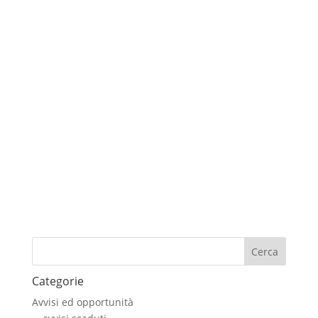
ONFA
Il Natale non è soltanto una ricorrenza
temporale oppure un ricordo di una cosa bella,
è sicuramente di più. Non importa se ti manca
la forza di portare nella tua casa l’albero di
Natale o il presepe, la tua festa sarà quella di
continuare ad avere le persone che ami...
Cerca
Categorie
Avvisi ed opportunità