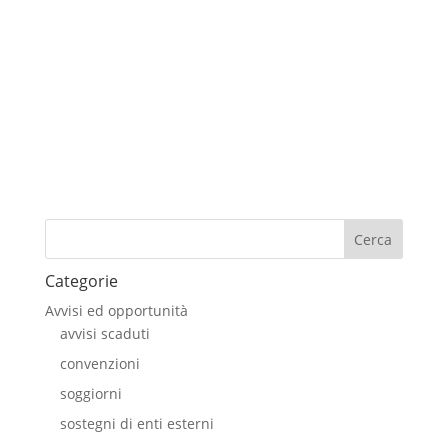
ONFA
Evento beneficienza e donazione pro onfa
Cerca
Categorie
Avvisi ed opportunità
avvisi scaduti
convenzioni
soggiorni
sostegni di enti esterni