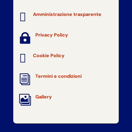

Amministrazione trasparente

Privacy Policy

Cookie Policy
i
Termini e condizioni

Gallery