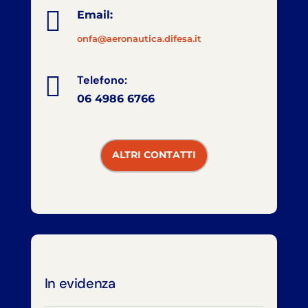

Email:
onfa@aeronautica.difesa.it

Telefono:
06 4986 6766
ALTRI CONTATTI
In evidenza