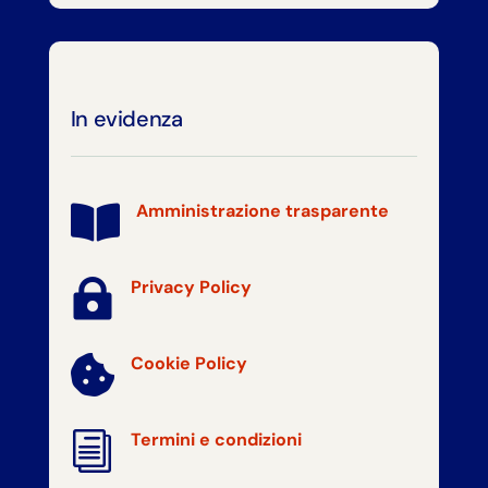
In evidenza
Amministrazione trasparente


Privacy Policy
Cookie Policy

i
Termini e condizioni