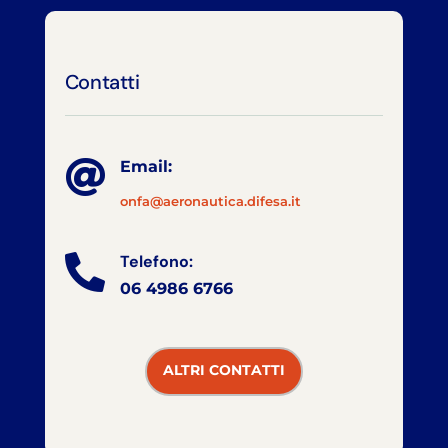
Contatti

Email:
onfa@aeronautica.difesa.it
Telefono:

06 4986 6766
ALTRI CONTATTI