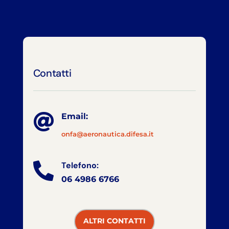
Contatti

Email:
onfa@aeronautica.difesa.it
Telefono:

06 4986 6766
ALTRI CONTATTI