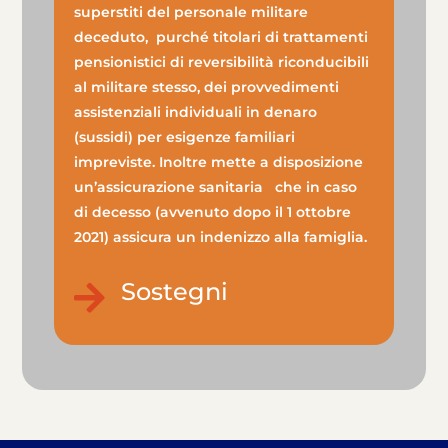
superstiti del personale militare
deceduto, purché titolari di trattamenti
pensionistici di reversibilità riconducibili
al militare stesso, dei provvedimenti
assistenziali individuali in denaro
(sussidi) per esigenze familiari
impreviste. Inoltre mette a disposizione
un’assicurazione sanitaria che in caso
di decesso (avvenuto dopo il 1 ottobre
2021) assicura un indenizzo alla famiglia.
Sostegni
