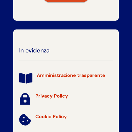
In evidenza
Amministrazione trasparente


Privacy Policy
Cookie Policy
