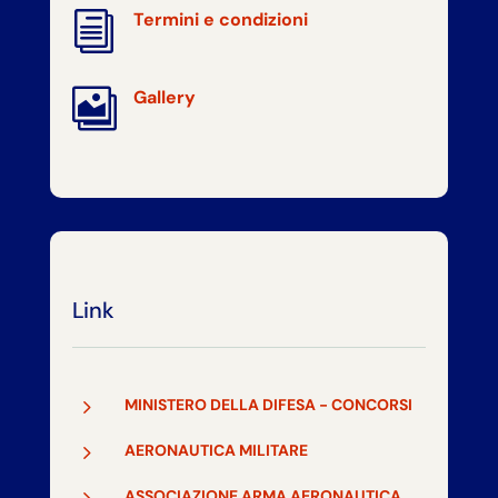
i
Termini e condizioni

Gallery
Link
5
MINISTERO DELLA DIFESA - CONCORSI
5
AERONAUTICA MILITARE
5
ASSOCIAZIONE ARMA AERONAUTICA