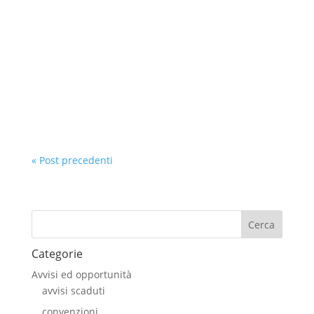
Il CLIMS organizza annualmente, tramite i
Ministeri della Difesa dei paesi membri, campi
giovani internazionali, scambi culturali e
attività di svago che includono soggiorni in
città d'arte e località balneari europee.
Nell’ambito dello scambio di proposte...
« Post precedenti
Cerca
Categorie
Avvisi ed opportunità
avvisi scaduti
convenzioni