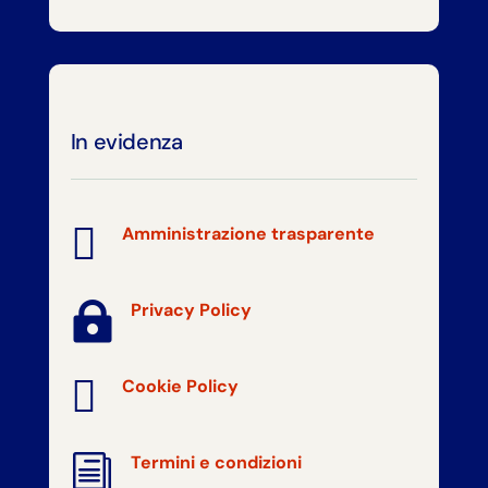
In evidenza

Amministrazione trasparente

Privacy Policy

Cookie Policy
i
Termini e condizioni