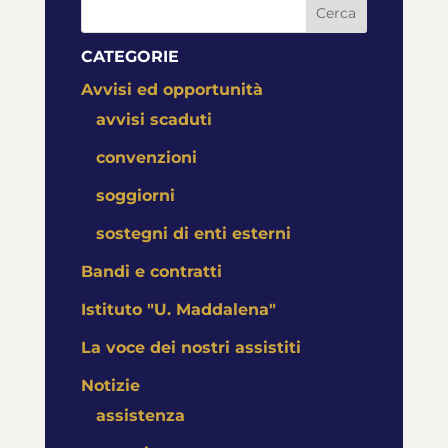
Cerca
CATEGORIE
Avvisi ed opportunità
avvisi scaduti
convenzioni
soggiorni
sostegni di enti esterni
Bandi e contratti
Istituto "U. Maddalena"
La voce dei nostri assistiti
Notizie
assistenza