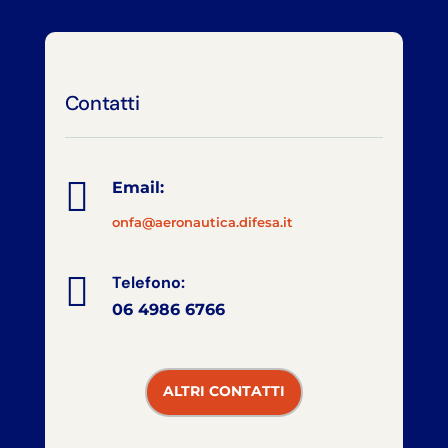
Contatti

Email:
onfa@aeronautica.difesa.it

Telefono:
06 4986 6766
ALTRI CONTATTI