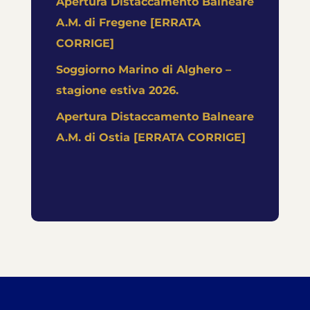
Apertura Distaccamento Balneare
A.M. di Fregene [ERRATA
CORRIGE]
Soggiorno Marino di Alghero –
stagione estiva 2026.
Apertura Distaccamento Balneare
A.M. di Ostia [ERRATA CORRIGE]