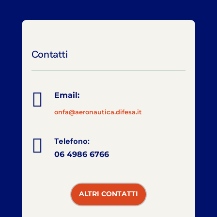
Contatti

Email:
onfa@aeronautica.difesa.it

Telefono:
06 4986 6766
ALTRI CONTATTI