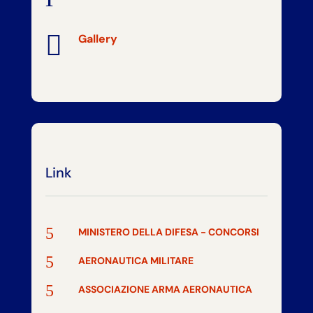

Gallery
Link
5
MINISTERO DELLA DIFESA - CONCORSI
5
AERONAUTICA MILITARE
5
ASSOCIAZIONE ARMA AERONAUTICA