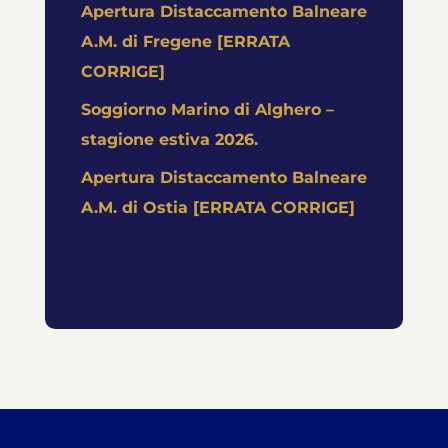
Apertura Distaccamento Balneare
A.M. di Fregene [ERRATA
CORRIGE]
Soggiorno Marino di Alghero –
stagione estiva 2026.
Apertura Distaccamento Balneare
A.M. di Ostia [ERRATA CORRIGE]