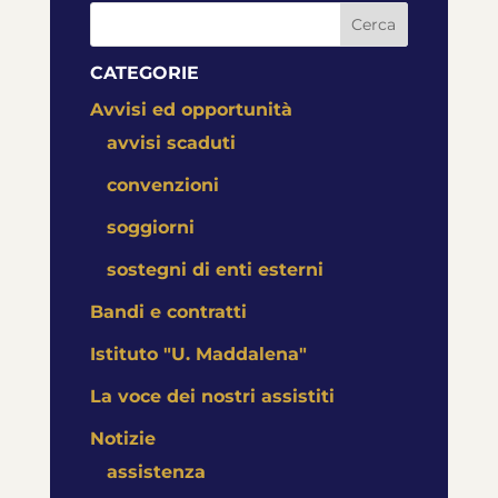
Cerca
CATEGORIE
Avvisi ed opportunità
avvisi scaduti
convenzioni
soggiorni
sostegni di enti esterni
Bandi e contratti
Istituto "U. Maddalena"
La voce dei nostri assistiti
Notizie
assistenza