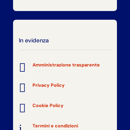
In evidenza

Amministrazione trasparente

Privacy Policy

Cookie Policy
i
Termini e condizioni