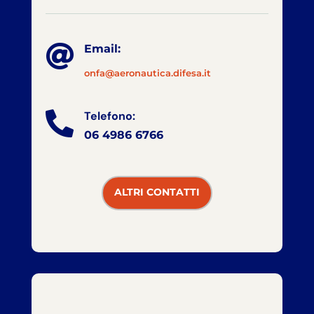

Email:
onfa@aeronautica.difesa.it
Telefono:

06 4986 6766
ALTRI CONTATTI