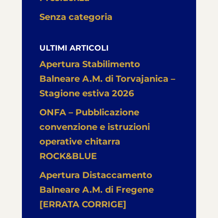
Senza categoria
ULTIMI ARTICOLI
Apertura Stabilimento
Balneare A.M. di Torvajanica –
Stagione estiva 2026
ONFA – Pubblicazione
convenzione e istruzioni
operative chitarra
ROCK&BLUE
Apertura Distaccamento
Balneare A.M. di Fregene
[ERRATA CORRIGE]