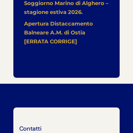
Soggiorno Marino di Alghero –
stagione estiva 2026.
Apertura Distaccamento
Balneare A.M. di Ostia
[ERRATA CORRIGE]
Contatti