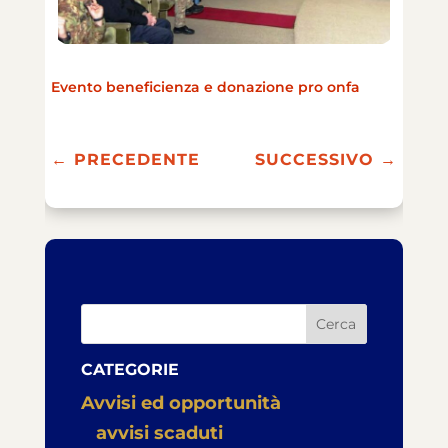
Evento beneficienza e donazione pro onfa
←
PRECEDENTE
SUCCESSIVO
→
Cerca
CATEGORIE
Avvisi ed opportunità
avvisi scaduti