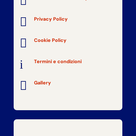


Privacy Policy

Cookie Policy
i
Termini e condizioni

Gallery