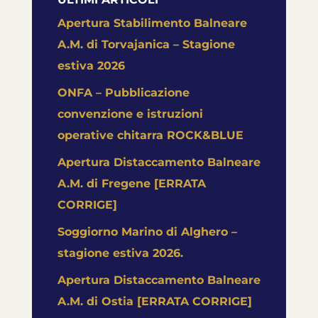
Apertura Stabilimento Balneare
A.M. di Torvajanica – Stagione
estiva 2026
ONFA – Pubblicazione
convenzione e istruzioni
operative chitarra ROCK&BLUE
Apertura Distaccamento Balneare
A.M. di Fregene [ERRATA
CORRIGE]
Soggiorno Marino di Alghero –
stagione estiva 2026.
Apertura Distaccamento Balneare
A.M. di Ostia [ERRATA CORRIGE]