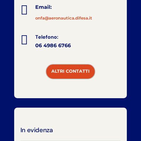

Email:
onfa@aeronautica.difesa.it

Telefono:
06 4986 6766
ALTRI CONTATTI
In evidenza