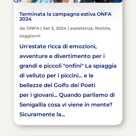
Terminata la campagna estiva ONFA
2024
da
ONFA
|
Set 5, 2024
|
assistenza
,
Notizie
,
soggiorni
Un'estate ricca di emozioni,
avventure e divertimento per i
grandi e piccoli "onfini" La spiaggia
di velluto per i piccini... e le
bellezze del Golfo dei Poeti
per i giovani... Quando parliamo di
Senigallia cosa vi viene in mente?
Sicuramente la...