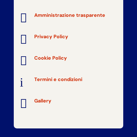

Amministrazione trasparente

Privacy Policy

Cookie Policy
i
Termini e condizioni

Gallery