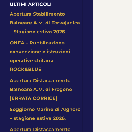
ULTIMI ARTICOLI
Apertura Stabilimento
Balneare A.M. di Torvajanica
– Stagione estiva 2026
ONFA – Pubblicazione
convenzione e istruzioni
operative chitarra
ROCK&BLUE
Apertura Distaccamento
Balneare A.M. di Fregene
[ERRATA CORRIGE]
Soggiorno Marino di Alghero
– stagione estiva 2026.
Apertura Distaccamento