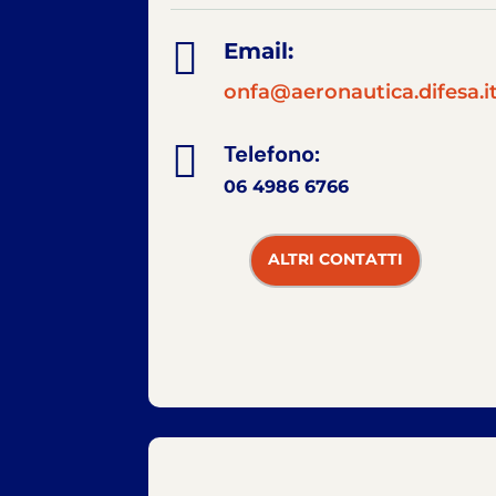

Email:
onfa@aeronautica.difesa.i

Telefono:
06 4986 6766
ALTRI CONTATTI