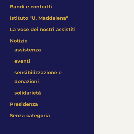
Bandi e contratti
Istituto "U. Maddalena"
La voce dei nostri assistiti
Notizie
assistenza
eventi
sensibilizzazione e
donazioni
solidarietà
Presidenza
Senza categoria