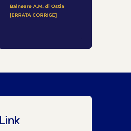
Balneare A.M. di Ostia
[ERRATA CORRIGE]
Link