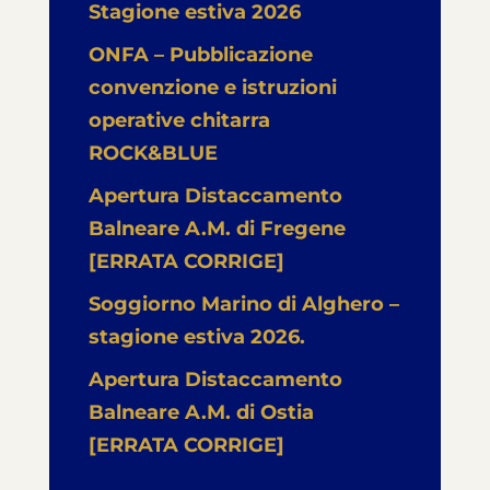
Stagione estiva 2026
ONFA – Pubblicazione
convenzione e istruzioni
operative chitarra
ROCK&BLUE
Apertura Distaccamento
Balneare A.M. di Fregene
[ERRATA CORRIGE]
Soggiorno Marino di Alghero –
stagione estiva 2026.
Apertura Distaccamento
Balneare A.M. di Ostia
[ERRATA CORRIGE]