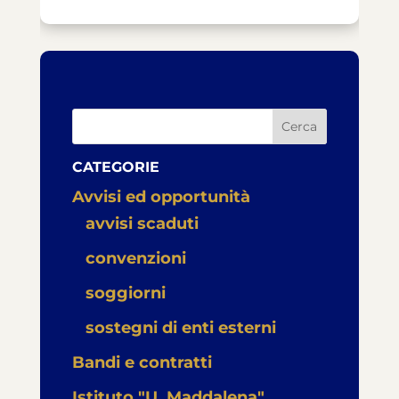
Cerca
CATEGORIE
Avvisi ed opportunità
avvisi scaduti
convenzioni
soggiorni
sostegni di enti esterni
Bandi e contratti
Istituto "U. Maddalena"