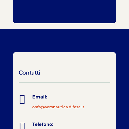
Contatti

Email:
onfa@aeronautica.difesa.it

Telefono: