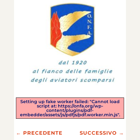
Setting up fake worker failed: "Cannot load
script at: https://onfa.org/wp-
content/plugins/pdf-
embedder/assets/js/pdfjs/pdf.worker.min.js".
←
PRECEDENTE
SUCCESSIVO
→