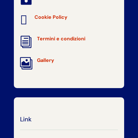

Cookie Policy
i
Termini e condizioni

Gallery
Link