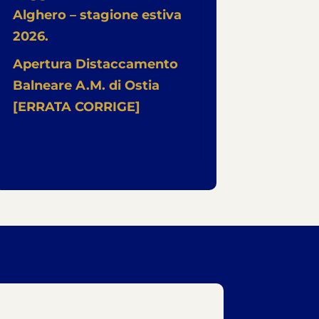
Alghero – stagione estiva
2026.
Apertura Distaccamento
Balneare A.M. di Ostia
[ERRATA CORRIGE]