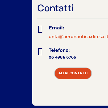
Contatti

Email:
onfa@aeronautica.difesa.i

Telefono:
06 4986 6766
ALTRI CONTATTI