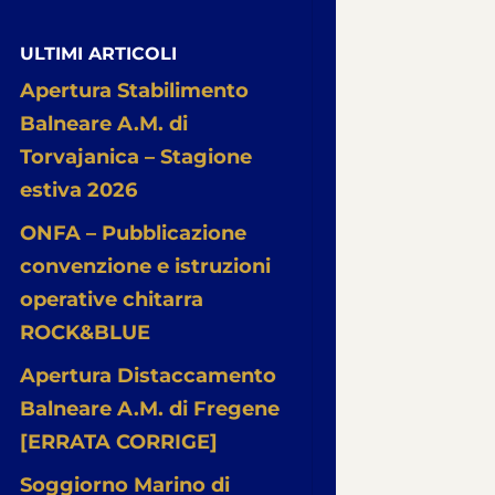
ULTIMI ARTICOLI
Apertura Stabilimento
Balneare A.M. di
Torvajanica – Stagione
estiva 2026
ONFA – Pubblicazione
convenzione e istruzioni
operative chitarra
ROCK&BLUE
Apertura Distaccamento
Balneare A.M. di Fregene
[ERRATA CORRIGE]
Soggiorno Marino di