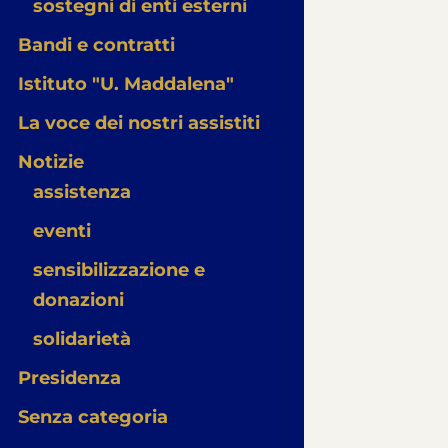
sostegni di enti esterni
Bandi e contratti
Istituto "U. Maddalena"
La voce dei nostri assistiti
Notizie
assistenza
eventi
sensibilizzazione e
donazioni
solidarietà
Presidenza
Senza categoria