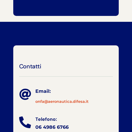
Contatti

Email:
onfa@aeronautica.difesa.it
Telefono:

06 4986 6766