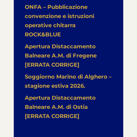
ONFA – Pubblicazione
convenzione e istruzioni
operative chitarra
ROCK&BLUE
Apertura Distaccamento
Balneare A.M. di Fregene
[ERRATA CORRIGE]
Soggiorno Marino di Alghero –
stagione estiva 2026.
Apertura Distaccamento
Balneare A.M. di Ostia
[ERRATA CORRIGE]