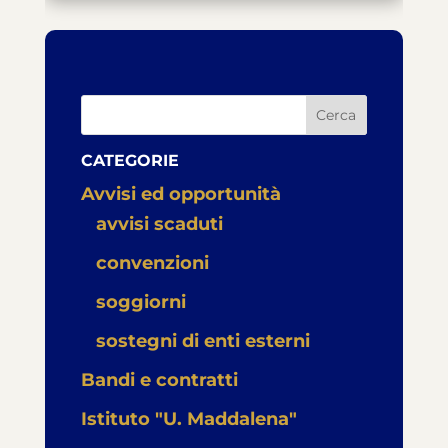
Cerca
CATEGORIE
Avvisi ed opportunità
avvisi scaduti
convenzioni
soggiorni
sostegni di enti esterni
Bandi e contratti
Istituto "U. Maddalena"