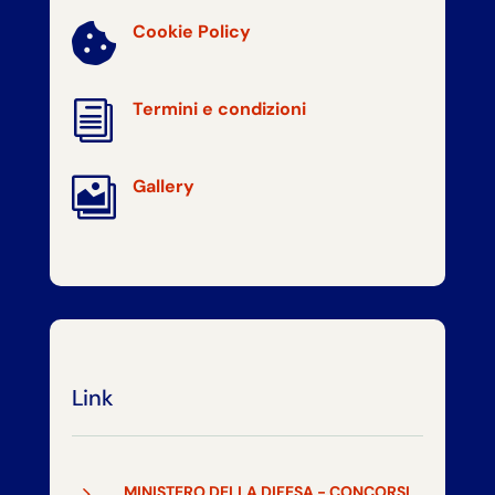
Cookie Policy

i
Termini e condizioni

Gallery
Link
5
MINISTERO DELLA DIFESA - CONCORSI