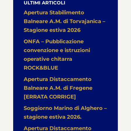
ULTIMI ARTICOLI
Apertura Stabilimento
Balneare A.M. di Torvajanica –
Stagione estiva 2026
ONFA – Pubblicazione
convenzione e istruzioni
operative chitarra
ROCK&BLUE
Apertura Distaccamento
Balneare A.M. di Fregene
[ERRATA CORRIGE]
Soggiorno Marino di Alghero –
stagione estiva 2026.
Apertura Distaccamento