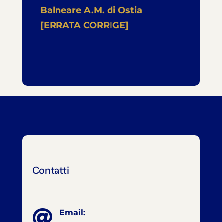
Balneare A.M. di Ostia
[ERRATA CORRIGE]
Contatti

Email: