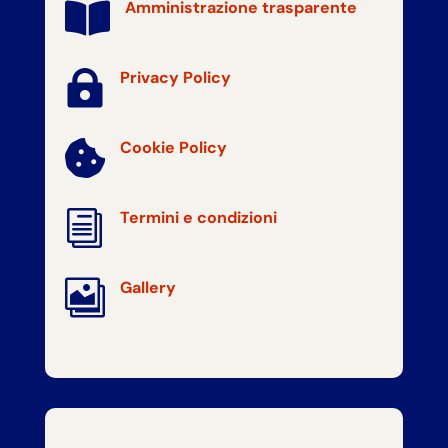
Amministrazione trasparente


Privacy Policy
Cookie Policy

i
Termini e condizioni

Gallery