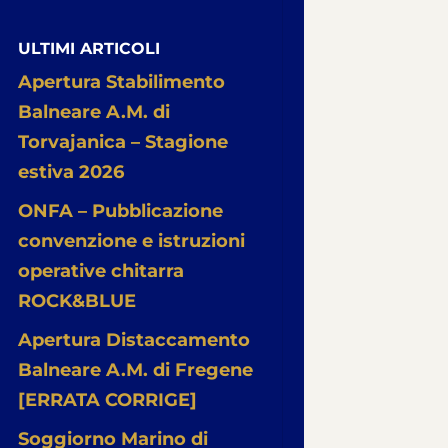
ULTIMI ARTICOLI
Apertura Stabilimento
Balneare A.M. di
Torvajanica – Stagione
estiva 2026
ONFA – Pubblicazione
convenzione e istruzioni
operative chitarra
ROCK&BLUE
Apertura Distaccamento
Balneare A.M. di Fregene
[ERRATA CORRIGE]
Soggiorno Marino di