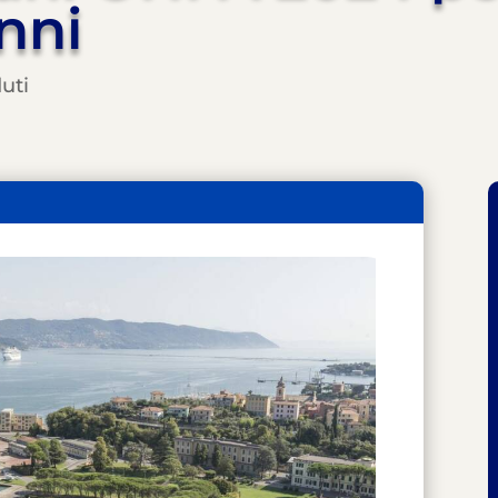
anni
duti