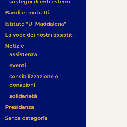
sostegni di enti esterni
Bandi e contratti
Istituto "U. Maddalena"
La voce dei nostri assistiti
Notizie
assistenza
eventi
sensibilizzazione e
donazioni
solidarietà
Presidenza
Senza categoria