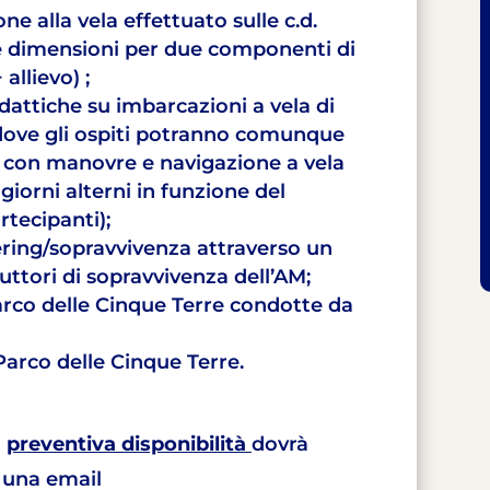
ne alla vela effettuato sulle c.d.
le dimensioni per due componenti di
allievo) ;
dattiche su imbarcazioni a vela di
 dove gli ospiti potranno comunque
 con manovre e navigazione a vela
iorni alterni in funzione del
rtecipanti);
ering/sopravvivenza attraverso un
ttori di sopravvivenza dell’AM;
arco delle Cinque Terre condotte da
 Parco delle Cinque Terre.
a
preventiva disponibilità
dovrà
 una email