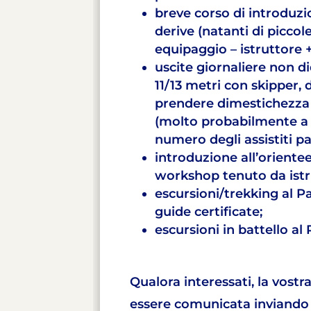
breve corso di introduzio
derive (natanti di picco
equipaggio – istruttore + 
uscite giornaliere non di
11/13 metri con skipper,
prendere dimestichezza
(molto probabilmente a g
numero degli assistiti pa
introduzione all’oriente
workshop tenuto da istru
escursioni/trekking al P
guide certificate;
escursioni in battello al
Qualora interessati, la vostr
essere comunicata inviando