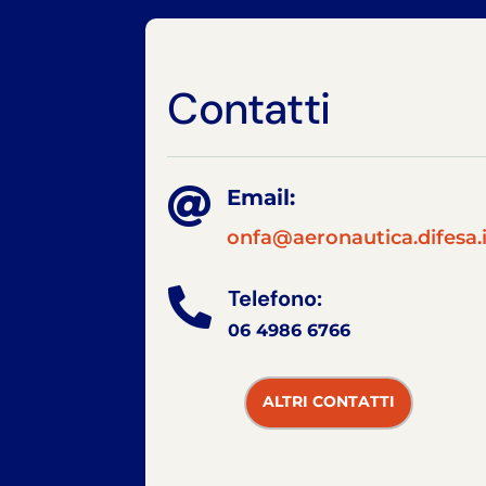
Contatti

Email:
onfa@aeronautica.difesa.i
Telefono:

06 4986 6766
ALTRI CONTATTI