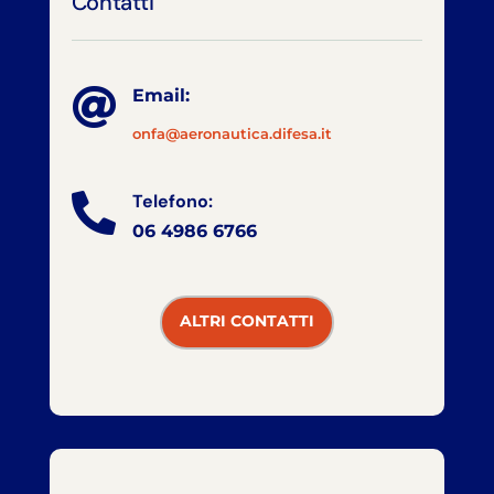
Contatti

Email:
onfa@aeronautica.difesa.it
Telefono:

06 4986 6766
ALTRI CONTATTI