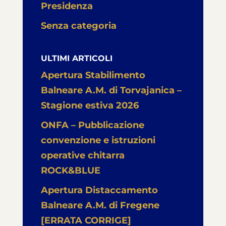
Presidenza
Senza categoria
ULTIMI ARTICOLI
Apertura Stabilimento
Balneare A.M. di Torvajanica –
Stagione estiva 2026
ONFA – Pubblicazione
convenzione e istruzioni
operative chitarra
ROCK&BLUE
Apertura Distaccamento
Balneare A.M. di Fregene
[ERRATA CORRIGE]