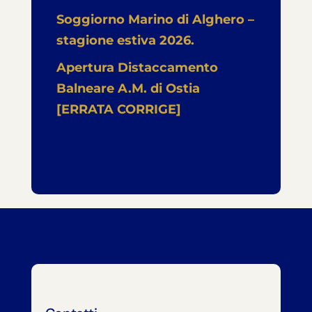
Soggiorno Marino di Alghero –
stagione estiva 2026.
Apertura Distaccamento
Balneare A.M. di Ostia
[ERRATA CORRIGE]