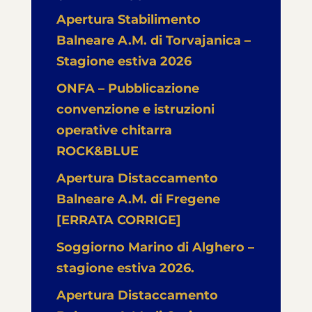
Apertura Stabilimento
Balneare A.M. di Torvajanica –
Stagione estiva 2026
ONFA – Pubblicazione
convenzione e istruzioni
operative chitarra
ROCK&BLUE
Apertura Distaccamento
Balneare A.M. di Fregene
[ERRATA CORRIGE]
Soggiorno Marino di Alghero –
stagione estiva 2026.
Apertura Distaccamento