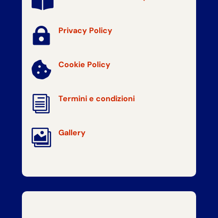


Privacy Policy
Cookie Policy

i
Termini e condizioni

Gallery