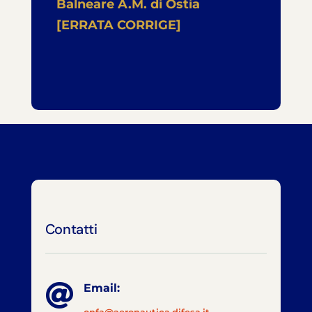
Balneare A.M. di Ostia
[ERRATA CORRIGE]
Contatti

Email: