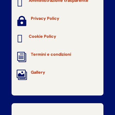

Amministrazione trasparente

Privacy Policy

Cookie Policy
i
Termini e condizioni

Gallery