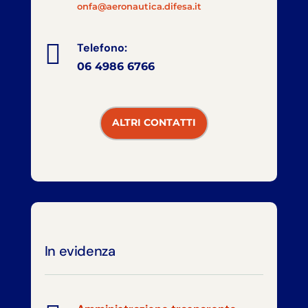
onfa@aeronautica.difesa.it

Telefono:
06 4986 6766
ALTRI CONTATTI
In evidenza