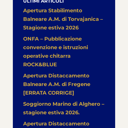
ULTIMI ARTICOLI
Apertura Stabilimento
Balneare A.M. di Torvajanica –
Stagione estiva 2026
ONFA – Pubblicazione
convenzione e istruzioni
operative chitarra
ROCK&BLUE
Apertura Distaccamento
Balneare A.M. di Fregene
[ERRATA CORRIGE]
Soggiorno Marino di Alghero –
stagione estiva 2026.
Apertura Distaccamento