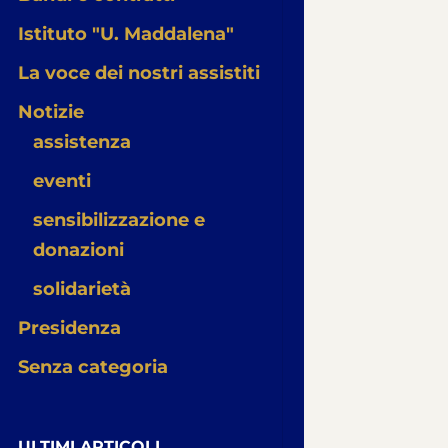
Istituto "U. Maddalena"
La voce dei nostri assistiti
Notizie
assistenza
eventi
sensibilizzazione e
donazioni
solidarietà
Presidenza
Senza categoria
ULTIMI ARTICOLI