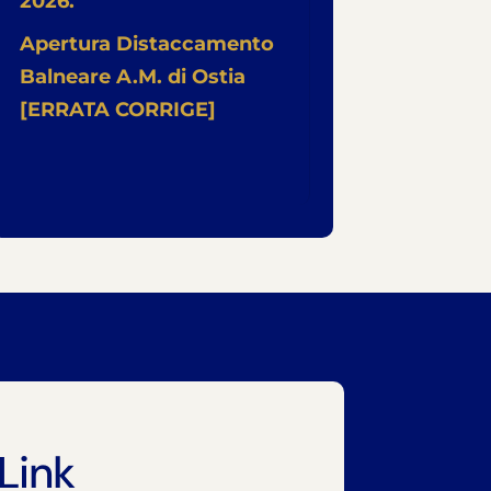
2026.
Apertura Distaccamento
Balneare A.M. di Ostia
[ERRATA CORRIGE]
Link