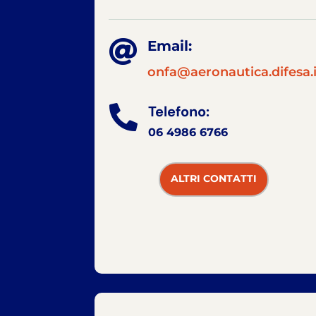

Email:
onfa@aeronautica.difesa.i
Telefono:

06 4986 6766
ALTRI CONTATTI