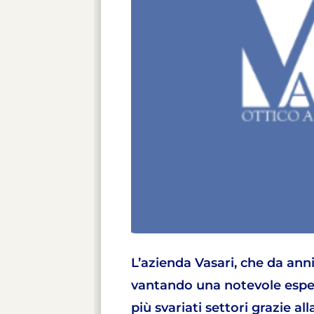
L’azienda Vasari, che da ann
vantando una notevole esper
più svariati settori grazie al