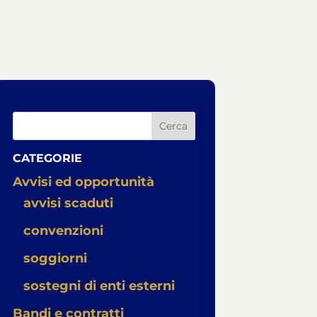
Cerca
CATEGORIE
Avvisi ed opportunità
avvisi scaduti
convenzioni
soggiorni
sostegni di enti esterni
Bandi e contratti