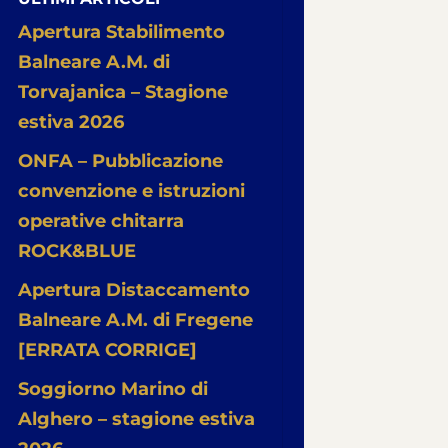
Apertura Stabilimento
Balneare A.M. di
Torvajanica – Stagione
estiva 2026
ONFA – Pubblicazione
convenzione e istruzioni
operative chitarra
ROCK&BLUE
Apertura Distaccamento
Balneare A.M. di Fregene
[ERRATA CORRIGE]
Soggiorno Marino di
Alghero – stagione estiva