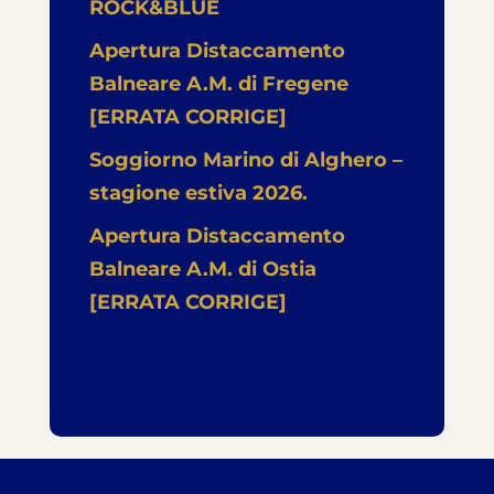
ROCK&BLUE
Apertura Distaccamento
Balneare A.M. di Fregene
[ERRATA CORRIGE]
Soggiorno Marino di Alghero –
stagione estiva 2026.
Apertura Distaccamento
Balneare A.M. di Ostia
[ERRATA CORRIGE]