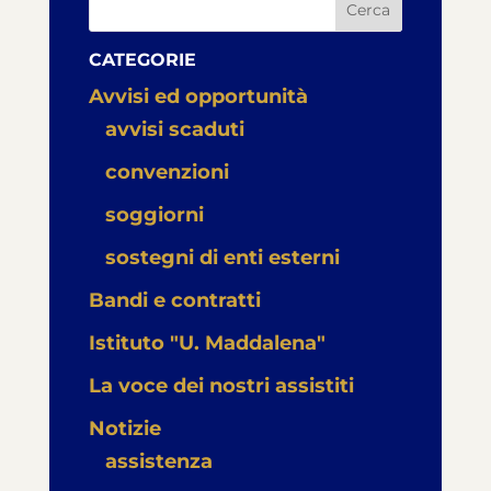
Cerca
CATEGORIE
Avvisi ed opportunità
avvisi scaduti
convenzioni
soggiorni
sostegni di enti esterni
Bandi e contratti
Istituto "U. Maddalena"
La voce dei nostri assistiti
Notizie
assistenza