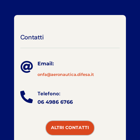
Contatti

Email:
onfa@aeronautica.difesa.it
Telefono:

06 4986 6766
ALTRI CONTATTI