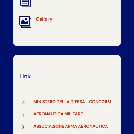
i

Gallery
Link
5
MINISTERO DELLA DIFESA - CONCORSI
5
AERONAUTICA MILITARE
5
ASSOCIAZIONE ARMA AERONAUTICA