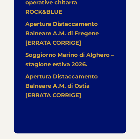
operative chitarra
ROCK&BLUE
Apertura Distaccamento
Balneare A.M. di Fregene
[ERRATA CORRIGE]
Soggiorno Marino di Alghero –
stagione estiva 2026.
Apertura Distaccamento
Balneare A.M. di Ostia
[ERRATA CORRIGE]