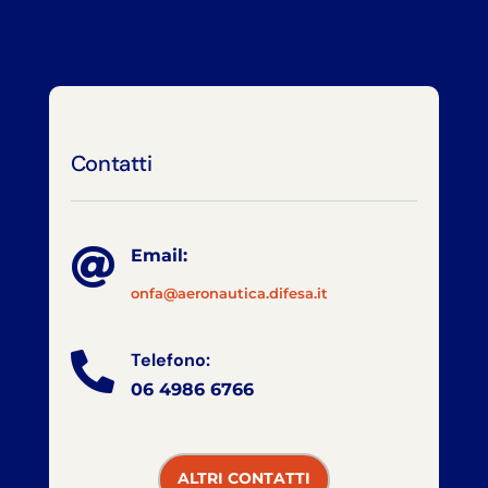
Contatti

Email:
onfa@aeronautica.difesa.it
Telefono:

06 4986 6766
ALTRI CONTATTI