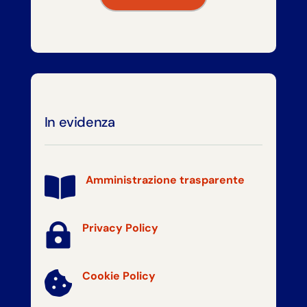
In evidenza
Amministrazione trasparente


Privacy Policy
Cookie Policy
