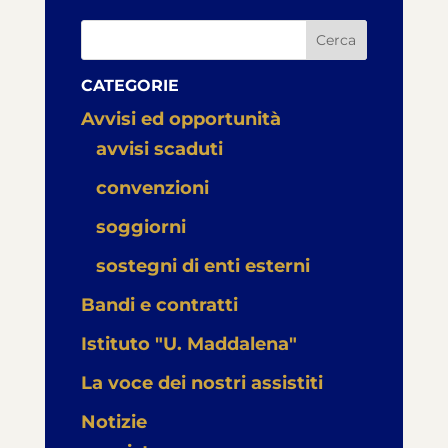
Cerca
CATEGORIE
Avvisi ed opportunità
avvisi scaduti
convenzioni
soggiorni
sostegni di enti esterni
Bandi e contratti
Istituto "U. Maddalena"
La voce dei nostri assistiti
Notizie