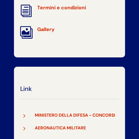
i
Termini e condizioni

Gallery
Link
5
MINISTERO DELLA DIFESA - CONCORSI
5
AERONAUTICA MILITARE