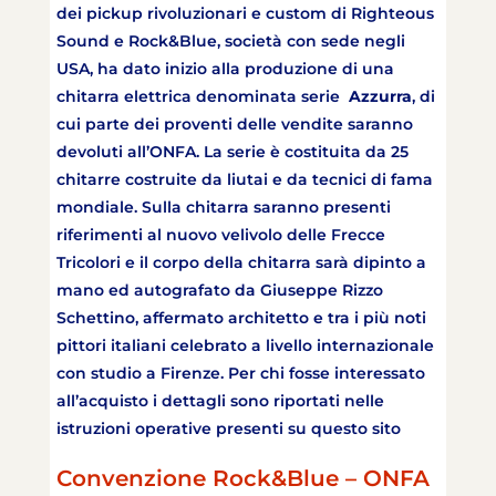
dei pickup rivoluzionari e custom di Righteous
Sound e Rock&Blue, società con sede negli
USA, ha dato inizio alla produzione di una
chitarra elettrica denominata serie
Azzurra
, di
cui parte dei proventi delle vendite saranno
devoluti all’ONFA. La serie è costituita da 25
chitarre costruite da liutai e da tecnici di fama
mondiale. Sulla chitarra saranno presenti
riferimenti al nuovo velivolo delle Frecce
Tricolori e il corpo della chitarra sarà dipinto a
mano ed autografato da Giuseppe Rizzo
Schettino, affermato architetto e tra i più noti
pittori italiani celebrato a livello internazionale
con studio a Firenze. Per chi fosse interessato
all’acquisto i dettagli sono riportati nelle
istruzioni operative presenti su questo sito
Convenzione Rock&Blue – ONFA