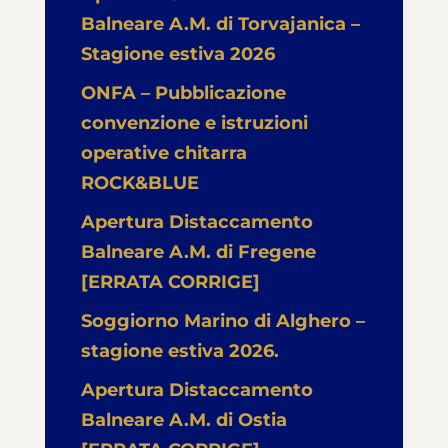
Balneare A.M. di Torvajanica –
Stagione estiva 2026
ONFA – Pubblicazione
convenzione e istruzioni
operative chitarra
ROCK&BLUE
Apertura Distaccamento
Balneare A.M. di Fregene
[ERRATA CORRIGE]
Soggiorno Marino di Alghero –
stagione estiva 2026.
Apertura Distaccamento
Balneare A.M. di Ostia