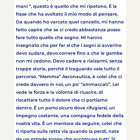
mani “, questo è quello che mi ripetono. È la
frase che ha svoltato il mio modo di pensare.
Da quando ho varcato quel cancello, mi hanno
fatto capire che se ci credo abbastanza posso
fare tutto quello che sogno. Mi hanno
insegnato che per far si che i sogni si avverino
devo sudare, devo correre fino a che le gambe
non mi cedono. Devo cadere e rialzarmi, senza
troppe storie, perché il traguardo vale tutto il
percorso. “Mamma” Aeronautica, è colei che ci
crede davvero in noi, un po’ “ammaccati”. Lei
vede la forza e la volontà di riuscire, di
riscattare tutto il dolore che ci portiamo
dentro. È un porto sicuro dove rifugiarsi, un
impegno costante, una compagna fedele della
nostra vita. È un mentore da seguire, colei che
ti riporta sulla retta via quando la perdi, nata
da un grande sogno che accomuna tutti. Si