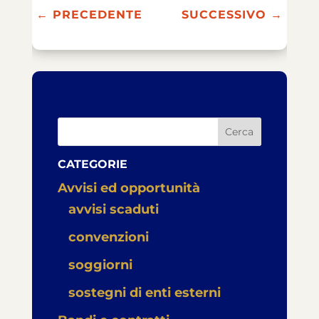
←
PRECEDENTE
SUCCESSIVO
→
Cerca
CATEGORIE
Avvisi ed opportunità
avvisi scaduti
convenzioni
soggiorni
sostegni di enti esterni