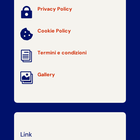

Privacy Policy
Cookie Policy

i
Termini e condizioni

Gallery
Link