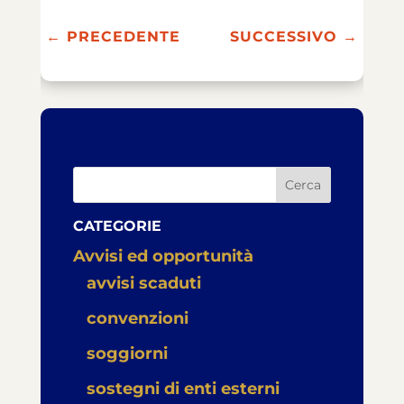
←
PRECEDENTE
SUCCESSIVO
→
Cerca
CATEGORIE
Avvisi ed opportunità
avvisi scaduti
convenzioni
soggiorni
sostegni di enti esterni