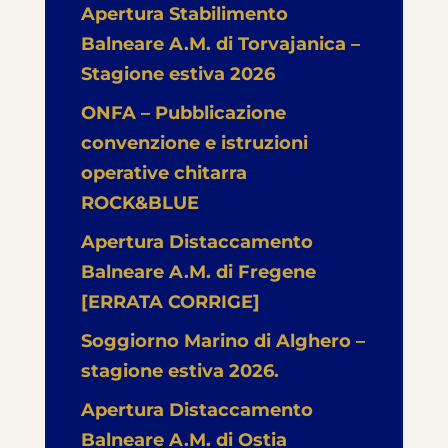
Apertura Stabilimento
Balneare A.M. di Torvajanica –
Stagione estiva 2026
ONFA – Pubblicazione
convenzione e istruzioni
operative chitarra
ROCK&BLUE
Apertura Distaccamento
Balneare A.M. di Fregene
[ERRATA CORRIGE]
Soggiorno Marino di Alghero –
stagione estiva 2026.
Apertura Distaccamento
Balneare A.M. di Ostia