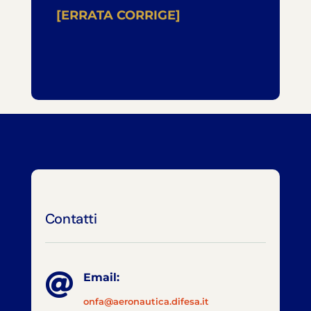
[ERRATA CORRIGE]
Contatti

Email:
onfa@aeronautica.difesa.it