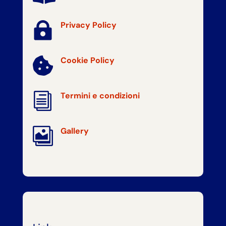

Privacy Policy
Cookie Policy

i
Termini e condizioni

Gallery