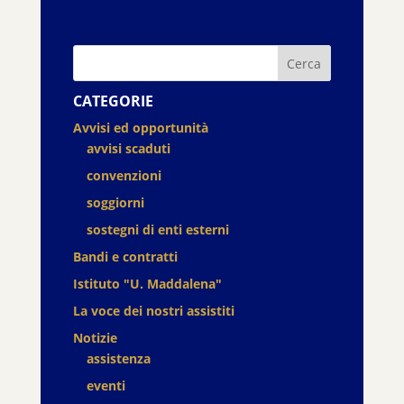
Cerca
CATEGORIE
Avvisi ed opportunità
avvisi scaduti
convenzioni
soggiorni
sostegni di enti esterni
Bandi e contratti
Istituto "U. Maddalena"
La voce dei nostri assistiti
Notizie
assistenza
eventi