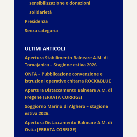
sensibilizzazione e donazioni
solidarietà
Presidenza
Senza categoria
ULTIMI ARTICOLI
Apertura Stabilimento Balneare A.M. di
Torvajanica – Stagione estiva 2026
ONFA – Pubblicazione convenzione e
istruzioni operative chitarra ROCK&BLUE
Apertura Distaccamento Balneare A.M. di
Fregene [ERRATA CORRIGE]
Soggiorno Marino di Alghero – stagione
estiva 2026.
Apertura Distaccamento Balneare A.M. di
Ostia [ERRATA CORRIGE]